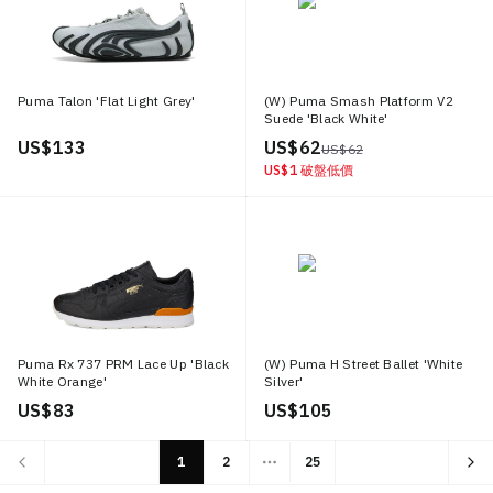
Puma Talon 'Flat Light Grey'
(W) Puma Smash Platform V2
Suede 'Black White'
US$ 133
US$ 62
US$ 62
US$ 1
破盤低價
Puma Rx 737 PRM Lace Up 'Black
(W) Puma H Street Ballet 'White
White Orange'
Silver'
US$ 83
US$ 105
1
2
25
More pages