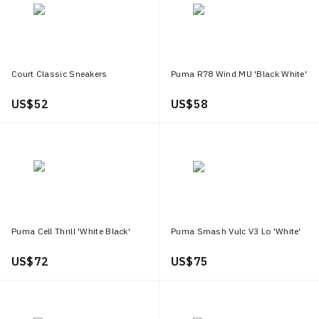
Court Classic Sneakers
Puma R78 Wind MU 'Black White'
US$ 52
US$ 58
Puma Cell Thrill 'White Black'
Puma Smash Vulc V3 Lo 'White'
US$ 72
US$ 75