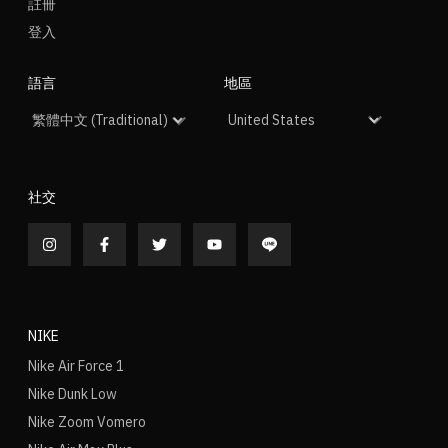
註冊
登入
語言
地區
社交
NIKE
Nike Air Force 1
Nike Dunk Low
Nike Zoom Vomero