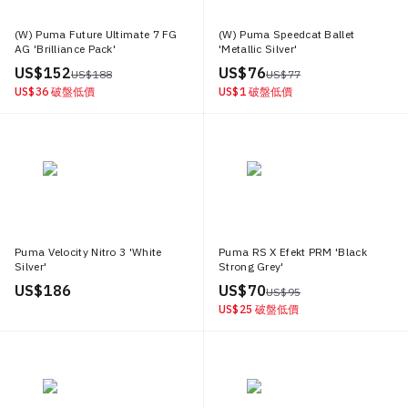
(W) Puma Future Ultimate 7 FG
(W) Puma Speedcat Ballet
AG 'Brilliance Pack'
'Metallic Silver'
US$ 152
US$ 76
US$ 188
US$ 77
US$ 36
破盤低價
US$ 1
破盤低價
Puma Velocity Nitro 3 'White
Puma RS X Efekt PRM 'Black
Silver'
Strong Grey'
US$ 186
US$ 70
US$ 95
US$ 25
破盤低價