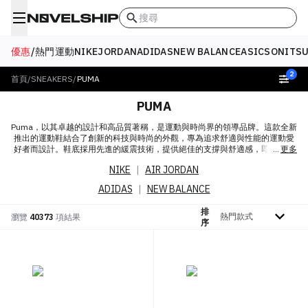
搜尋
優惠
/
熱門
運動
NIKE
JORDAN
ADIDAS
NEW BALANCE
ASICS
ONITSU
2
首頁
/
SNEAKERS
/
PUMA
PUMA
Puma，以其卓越的設計和高品質著稱，是運動與時尚界的領導品牌。這款全新
推出的運動鞋結合了創新的科技與時尚的外觀，專為追求舒適與性能的運動愛
好者而設計。鞋底採用先進的緩震技術，提供絕佳的支撐與舒適感，即使長時
更多
間運動也不易感到疲累。鞋面則選用透氣性極佳的材料，確保雙足始終保持乾
NIKE
|
AIR JORDAN
爽。無論是跑步、健身還是日常休閒穿著，Puma的運動鞋都能完美滿足您的需
求。
ADIDAS
|
NEW BALANCE
排
排序依據
瀏覽
40373
項結果
序