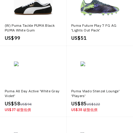
(W) Puma Tackle PUMA Black
Puma Future Play 7 FG AG
PUMA White Gum
'Lights Out Pack'
US$ 99
US$ 51
Puma All Day Active 'White Gray
Puma Vlado Stenzel Lounge'
Violet'
'Players'
US$ 58
US$ 85
US$ 94
US$ 122
US$ 37
破盤低價
US$ 38
破盤低價