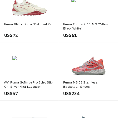
Puma Blktop Rider 'Oatmeal Red'
Puma Future Z 4.1 MG 'Yellow
Black White'
US$ 72
US$ 61
(W) Puma Softride Pro Echo Slip
Puma MB.05 Stainless
On 'Silver Mist Lavender'
Basketball Shoes
US$ 57
US$ 234