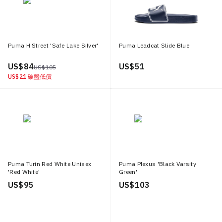
Puma H Street 'Safe Lake Silver'
Puma Leadcat Slide Blue
US$ 84
US$ 51
US$ 105
US$ 21
破盤低價
Puma Turin Red White Unisex
Puma Plexus 'Black Varsity
'Red White'
Green'
US$ 95
US$ 103