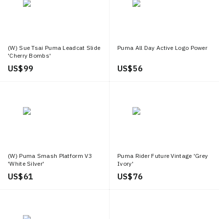
(W) Sue Tsai Puma Leadcat Slide
Puma All Day Active Logo Power
'Cherry Bombs'
US$ 99
US$ 56
(W) Puma Smash Platform V3
Puma Rider Future Vintage 'Grey
'White Silver'
Ivory'
US$ 61
US$ 76