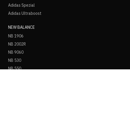
Adidas Spezial
Adidas Ultraboost
NEW BALANCE
NB 1906
NB 2002R
NB 9060
NB 530
NB 550
NB 574
ASICS
ASICS Gel Kayano 14
ASICS Gel NYC
ASICS Gel 1130
ASICS Gel Nimbus 9