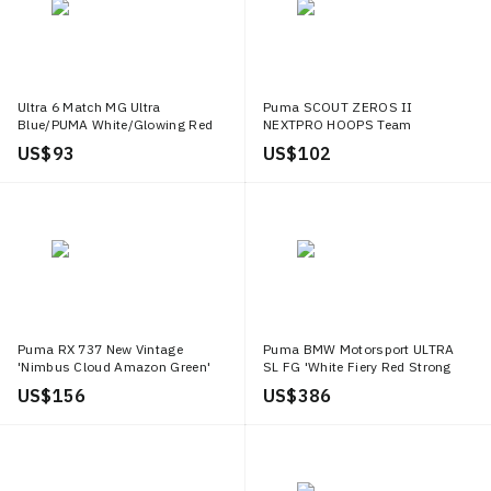
Ultra 6 Match MG Ultra
Puma SCOUT ZEROS II
Blue/PUMA White/Glowing Red
NEXTPRO HOOPS Team
Violet/Fluro Green Pes
US$ 93
US$ 102
Puma RX 737 New Vintage
Puma BMW Motorsport ULTRA
'Nimbus Cloud Amazon Green'
SL FG 'White Fiery Red Strong
Blue'
US$ 156
US$ 386