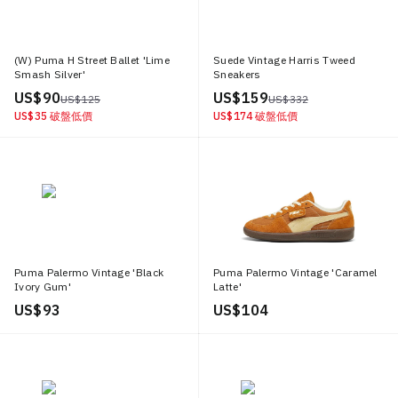
(W) Puma H Street Ballet 'Lime
Suede Vintage Harris Tweed
Smash Silver'
Sneakers
US$ 90
US$ 159
US$ 125
US$ 332
US$ 35
破盤低價
US$ 174
破盤低價
Puma Palermo Vintage 'Black
Puma Palermo Vintage 'Caramel
Ivory Gum'
Latte'
US$ 93
US$ 104