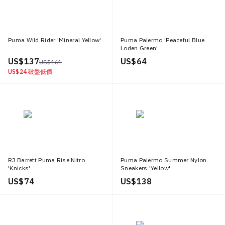
Puma Wild Rider 'Mineral Yellow'
Puma Palermo 'Peaceful Blue
Loden Green'
US$ 137
US$ 64
US$ 161
US$ 24
破盤低價
RJ Barrett Puma Rise Nitro
Puma Palermo Summer Nylon
'Knicks'
Sneakers 'Yellow'
US$ 74
US$ 138